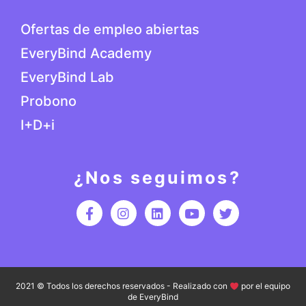
Ofertas de empleo abiertas
EveryBind Academy
EveryBind Lab
Probono
I+D+i
¿Nos seguimos?
2021 © Todos los derechos reservados - Realizado con
por el equipo
de EveryBind